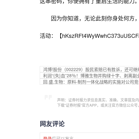
这串密码，你便拥有了重启生活的能力
因为你知道，无论此刻你身处何方
活动：【
hKszRFt4WyWwhC373uUSCF
鸿博!股份（002229）股民索赔已有胜诉，还可继
利润“{失}血”28％！博雅生物并购绿十字、剥离副
回.盛,生物：原料-制剂一体化战略的实施对公司
声明：证券时报力求信息真实、准确，文章提及内
下载“证券时报”官方APP，或关注官方微信公众
网友评论
登录
后可以发言