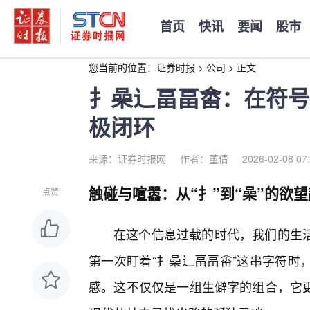
首页
快讯
要闻
股市
您当前的位置：
证券时报
>
公司
>
正文
扌喿辶畐畐畬：在符号
极闭环
来源：证券时报网
作者：董倩
2026-02-08 07
触碰与喧嚣：从“扌”到“喿”的欲
点赞
在这个信息过载的时代，我们的生
第一次盯着“扌喿辶畐畐畬”这串字符时
感。这不仅仅是一组生僻字的组合，它