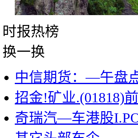
时报
热榜
换一换
中信期货：—午盘点评
招金!矿业.(0181
奇瑞汽—车港股I.P