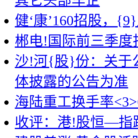
其它头部车企
健‘康’160招股，{
郴电!国际前三季度扣
沙!河{股}份：关
体披露的公告为准
海陆重工换手率<3>6
收评：港!股恒—指跌0