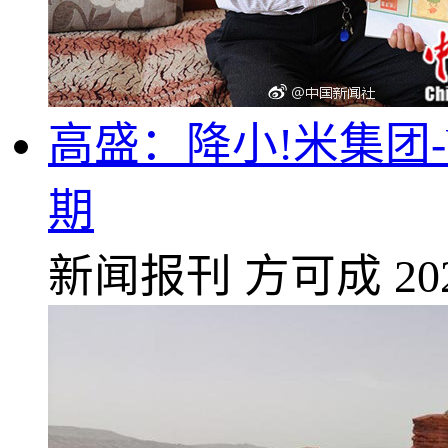
高盛：降小!米集团-
期
新闻报刊
方可成
20