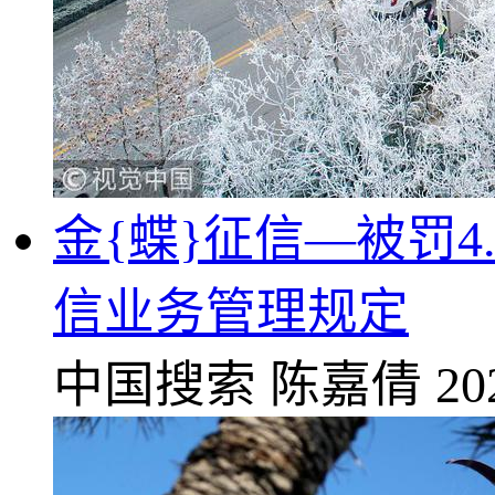
金{蝶}征信—被罚
信业务管理规定
中国搜索
陈嘉倩
20