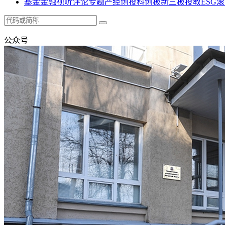
基金
金融
视听
评论
专题
产经
创投
科创板
新三板
投教
ESG
滚
公众号