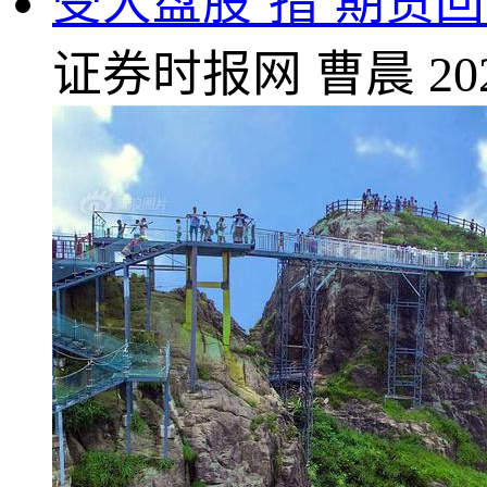
受大盘股‘指’期货
证券时报网
曹晨
20