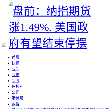
首页
快讯
要闻
股市
新股
信披+
公司
港美股
数据