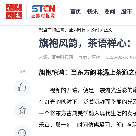
首页
快讯
要闻
股市
您当前的位置：
证券时报
>
公司
>
正文
旗袍风韵，茶语禅心：
来源：证券时报网
作者：唐婉
2026-02-08 07
旗袍惊鸿：当东方韵味遇上茶道之
点赞
视频的开端，便是一袭流光溢彩的
在灯光的映衬下，泛着沉静而华丽的光泽
一个将东方古典美学融入现代生活的女
乐章，那一刻，时间仿佛凝固，所有喧