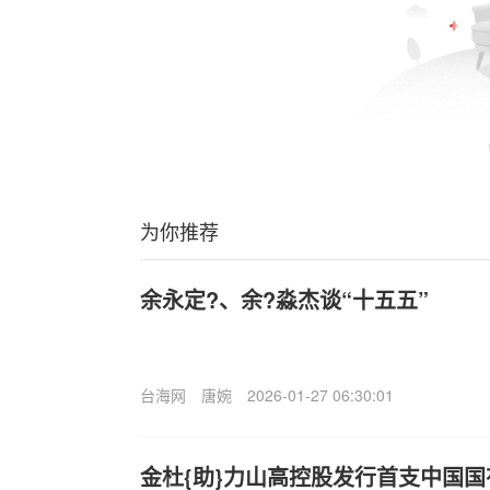
为你推荐
余永定?、余?淼杰谈“十五五”
台海网
唐婉
2026-01-27 06:30:01
金杜{助}力山高控股发行首支中国